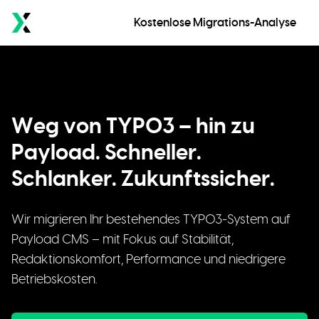
10x Media
Kostenlose Migrations-Analyse
Weg von TYPO3 – hin zu Payload
W
e
g
v
o
n
T
Y
P
O
3
–
h
i
n
z
u
P
a
y
l
o
a
d
.
S
c
h
n
e
l
l
e
r
.
S
c
h
l
a
n
k
e
r
.
Z
u
k
u
n
f
t
s
s
i
c
h
e
r
.
Wir migrieren Ihr bestehendes TYPO3-System auf
Payload CMS – mit Fokus auf Stabilität,
Redaktionskomfort, Performance und niedrigere
Betriebskosten.